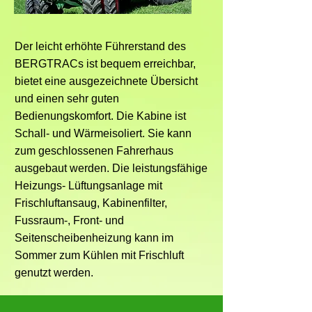
Speziell für schwierige Bedingungen 
sind die Hubwerke ausgelegt: 
Achsgeführt, sehr naher Geräteanbau, 
Der leicht erhöhte Führerstand des
spezielle Oberlenkerbefestigung, 
BERGTRACs ist bequem erreichbar,
Hubwerkspendelung, 
bietet eine ausgezeichnete Übersicht
Schwingungstilgung, elektronisch-
und einen sehr guten
hydraulische Geräteentlastung vorne 
Bedienungskomfort. Die Kabine ist
und hinten usw.

Schall- und Wärmeisoliert. Sie kann
Auch bei der Wartung setzt der 
zum geschlossenen Fahrerhaus
BERGTRAC neue Massstäbe: Die auf 
ausgebaut werden. Die leistungsfähige
Gummi- und Hydrolagern montierte 
Heizungs- Lüftungsanlage mit
Komfortkabine kann über 50° zur Seite 
Frischluftansaug, Kabinenfilter,
gekippt werden und ermöglicht somit 
Fussraum-, Front- und
einen sehr guten Zugang zu den 
Seitenscheibenheizung kann im
Servicestellen. Ein 
Sommer zum Kühlen mit Frischluft
überdimensioniertes und 
wartungsfreundliches Kühlsystem mit 
genutzt werden.
sehr grosser Luftansaugfläche gehört 
ebenfalls dazu.
