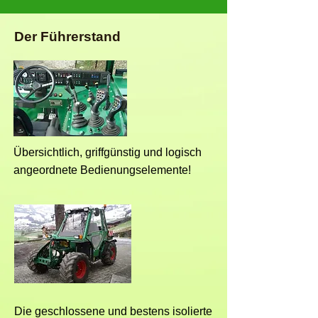
Der leicht erhöhte Führerstand erlaubt 
eine optimale, ungehinderte Sicht auf 
Der Führerstand
die Anbaugeräte. Er ist geräumig und 
weist griffgünstige 
Bedienungselemente auf. Die 
Arbeitshydrauliken werden über zwei 
Joysticks mit Kreuzhebelschaltung 
bedient. Die Kabine kann zum 
geschlossenen Fahrerhaus ausgebaut 
Übersichtlich, griffgünstig und logisch
werden. Eine komfortable Heizungs- 
angeordnete Bedienungselemente!
Lüftungsanlage mit Kabinenfilter macht 
das Arbeiten noch angenehmer. 
Ebenso das Feldrandmanagement 
FRM, der bequeme Einstieg, die gute 
Übersicht, der tiefe Schallpegel, das 
verstellbare Lenkrad und vieles mehr.

Im BERGTRAC kommen enorm 
drehmomentstarke, durchzugskräftige 
Die geschlossene und bestens isolierte
und sparsame Motoren mit über 3.1 