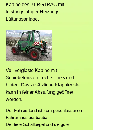
Kabine des BERGTRAC mit
Liter Hubraum zum Einsatz. Zusammen 
leistungsfähiger Heizungs-
mit den einfachen Getrieben (mit bis zu 
Lüftungsanlage.
64 Gängen), der grossen Bereifung (bis 
20“), den verschiedenen 
Zapfwellendrehzahlen, der hohen 
Anhängelast und der guten 
Hangtauglichkeit wird der BERGTRAC 
zu einem flinken und universellen 
Vielzwecktraktor für Berg und Tal!
Voll verglaste Kabine mit
Schiebefenstern rechts, links und
hinten. Das zusätzliche Klappfenster
kann in feiner Abstufung geöffnet
werden.
Der Führerstand ist zum geschlossenen
Fahrerhaus ausbaubar.
Der tiefe Schallpegel und die gute