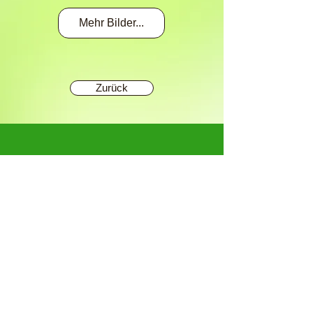
Mehr Bilder...
Zurück
Eine saubere Werkstatt für
saubere Arbeiten !
Diese Seite ist noch im Aufbau!
BERGTRAC:
Ihr Spezialist für SCHILTRAC,
SCHILTER und Thomas
SCHILTER mit der grossen